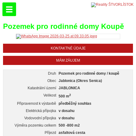
Pozemek pro rodinné domy Koupě
KONTAKTNÉ ÚDAJE
MÁM ZÁUJEM
Druh
Pozemek pro rodinné domy / koupě
Obec
Jablonica (Okres Senica)
Katastrální území
JABLONICA
Velikost
2
500 m
Připravenost k výstavbě
předběžný souhlas
Elektrická přípojka
v dosahu
Vodovodní přípojka
v dosahu
Výměra pozemku celkem
500 -800 m2
Příjezd
asfaltová cesta