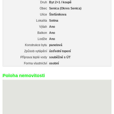
Druh
Byt 2+1 / koupě
Obec
Senica (Okres Senica)
Ulice
Štefánikova
Lokalita
Sotina
Výtah
Ano
Balkon
Ano
Lodžie
Ano
Konstrukce bytu
panelová
Způsob vytápění
ústřední topení
Příprava teplé vody
souběžné s ÚT
Forma vlastnictví
osobní
Poloha nemovitosti